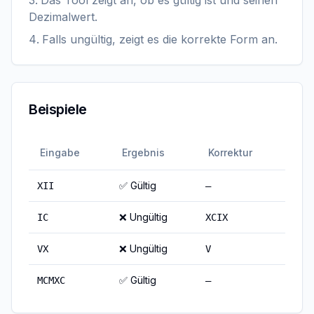
Das Tool zeigt an, ob es gültig ist und seinen
Dezimalwert.
Falls ungültig, zeigt es die korrekte Form an.
Beispiele
Eingabe
Ergebnis
Korrektur
✅ Gültig
XII
—
❌ Ungültig
IC
XCIX
❌ Ungültig
VX
V
✅ Gültig
MCMXC
—