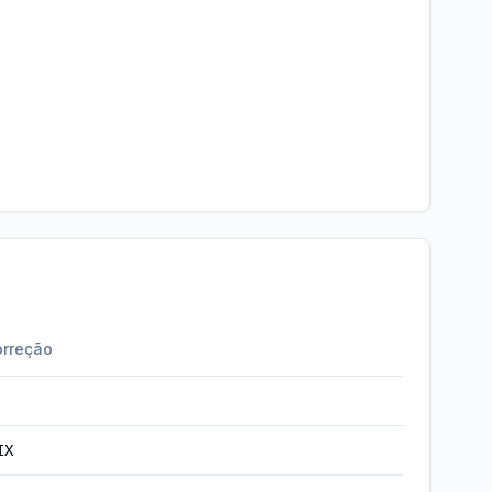
rreção
IX