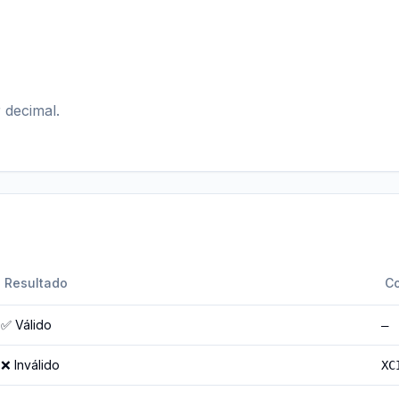
 decimal.
Resultado
Co
✅ Válido
—
❌ Inválido
XC