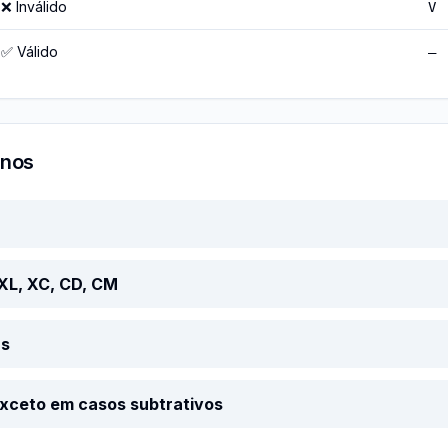
❌ Inválido
V
✅ Válido
—
anos
 XL, XC, CD, CM
as
xceto em casos subtrativos